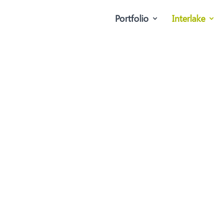
Portfolio
Interlake
Über uns
nterlake die Digitalisierung für unsere Kunden selbs
r schlafen können, indem wir sehr erfolgreich Web