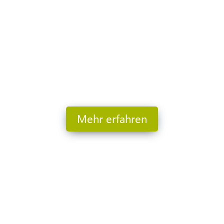
ntwickeln und betreiben wir Tools für den digitale
 Reality Capture Studio in der EU, und gehören zu d
Deutschland.
Mehr zu unserer Geschichte erfahren Sie unten.
Mehr erfahren