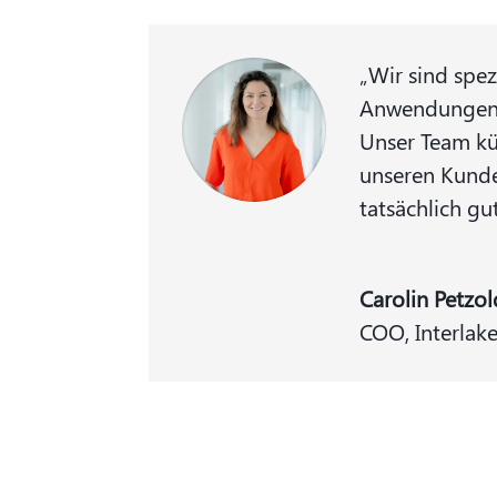
„Wir sind spe
Anwendungen. 
Unser Team kü
unseren Kunde
tatsächlich gu
Carolin Petzol
COO
,
Interlak