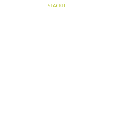
und
STACKIT
betreiben. Außerdem e
der Volucap, dem erste Mixed