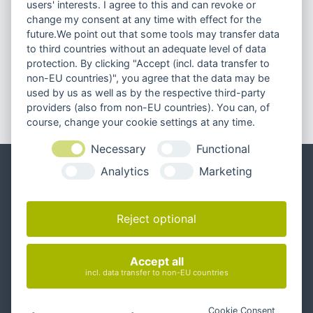
users' interests. I agree to this and can revoke or
Unser Kunden & Projekte
change my consent at any time with effect for the
future.We point out that some tools may transfer data
to third countries without an adequate level of data
protection. By clicking "Accept (incl. data transfer to
non-EU countries)", you agree that the data may be
used by us as well as by the respective third-party
providers (also from non-EU countries). You can, of
course, change your cookie settings at any time.
Unseren Newsletter abonnieren
Necessary
Functional
Analytics
Marketing
Reject optional
Accept all
incl. data transfer to non-EU countries
Cookie Consent