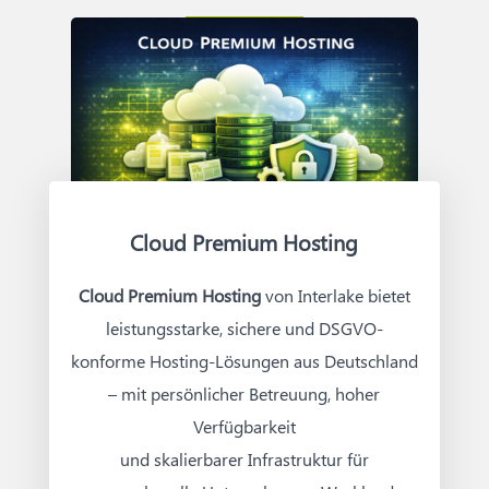
ohne den laufenden Betrieb zu
Identitätsanpassung dauert 3–9 Monate.
unterbrechen.
Umfassende Transformationen inklusive
App-Modernisierung realistisch 9–24
Monate. Der häufigste Grund für
Verzögerungen: ein fehlendes oder zu
oberflächliches Assessment zu Beginn. Der
laufende Betrieb wird bei sauber
Cloud Premium Hosting
geplanten Migrationen nicht unterbrochen
– Rollback-Szenarien sind fester
Cloud Premium Hosting
von Interlake bietet
Bestandteil der Planung.
leistungsstarke, sichere und DSGVO-
konforme Hosting-Lösungen aus Deutschland
– mit persönlicher Betreuung, hoher
Verfügbarkeit
und skalierbarer Infrastruktur für