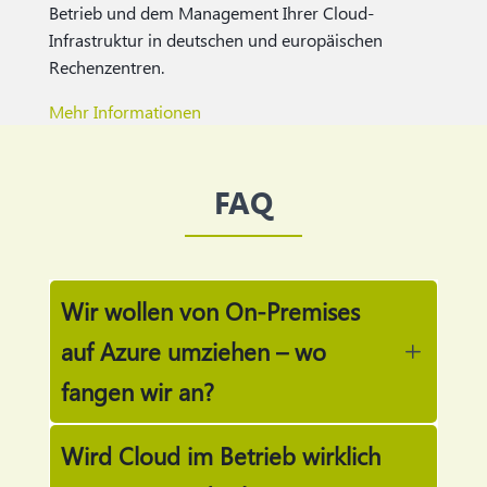
Betrieb und dem Management Ihrer Cloud-
Infrastruktur in deutschen und europäischen
Rechenzentren.
Mehr Informationen
FAQ
Wir wollen von On-Premises
auf Azure umziehen – wo
L
fangen wir an?
Mit einem ehrlichen Assessment der
Wird Cloud im Betrieb wirklich
bestehenden Infrastruktur: Welche