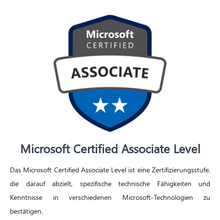
Linux Foundation & andere
Certified Kubernetes Administrator
Microsoft Certified Associate Level
Certified Kubernetes Security Specialist
Hashicorp Terraform Associate
Das Microsoft Certified Associate Level ist eine Zertifizierungsstufe,
die darauf abzielt, spezifische technische Fähigkeiten und
Kenntnisse in verschiedenen Microsoft-Technologien zu
bestätigen.