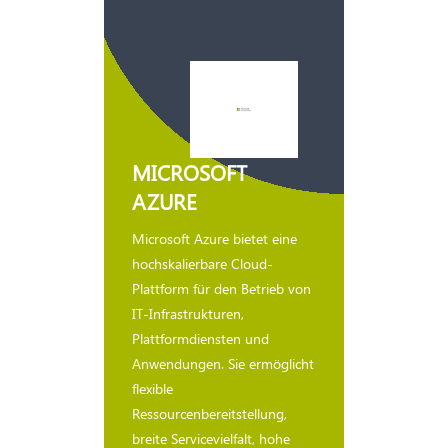
MICROSOFT
AZURE
Microsoft Azure bietet eine
hochskalierbare Cloud-
Plattform für den Betrieb von
IT-Infrastrukturen,
Plattformdiensten und
Anwendungen. Sie ermöglicht
flexible
Ressourcenbereitstellung,
breite Servicevielfalt, hohe