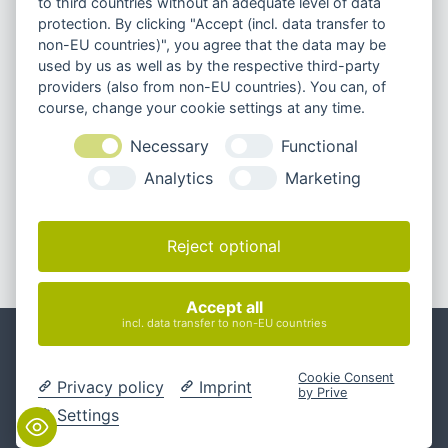
to third countries without an adequate level of data
protection. By clicking "Accept (incl. data transfer to
Gibt es Assessment
non-EU countries)", you agree that the data may be
Center bei Interlake?
used by us as well as by the respective third-party
providers (also from non-EU countries). You can, of
course, change your cookie settings at any time.
Necessary
Functional
Wie ist es mit Home-
Analytics
Marketing
Office oder hybridem
Arbeiten bei euch
Reject optional
geregelt?
Accept all
Unseren Newsletter abonnieren
incl. data transfer to non-EU countries
Cookie Consent
Privacy policy
Imprint
by Prive
Settings