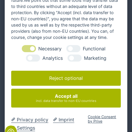
future.We point out that some tools may transfer data
to third countries without an adequate level of data
protection. By clicking "Accept (incl. data transfer to
non-EU countries)", you agree that the data may be
used by us as well as by the respective third-party
providers (also from non-EU countries). You can, of
course, change your cookie settings at any time.
Necessary
Functional
Analytics
Marketing
Reject optional
Folgen Sie uns
Accept all
incl. data transfer to non-EU countries
Kontakt
info@interlake.net

Cookie Consent
Privacy policy
Imprint
+49 331 281 282 0
by Prive

Settings
Meeting buchen
