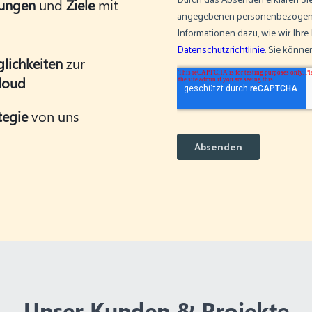
rungen
und
Ziele
mit
lichkeiten
zur
loud
tegie
von uns
Unser Kunden & Projekte