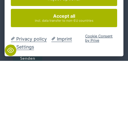
Accept all
incl. data transfer to non-EU countries
Cookie Consent
Privacy policy
Imprint
by Prive
Settings
Folgen Sie uns
Kontakt
info@interlake.net

+49 331 281 282 0

Meeting buchen
