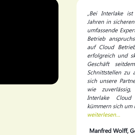
„
Bei Interlake is
Jahren in sichere
umfassende Expert
Betrieb anspruchs
auf Cloud Betrie
erfolgreich und s
Geschäft seitde
Schnittstellen zu
sich unsere Partn
wie zuverlässig
Interlake Clou
kümmern sich um m
weiterlesen…
Manfred Wolff, G