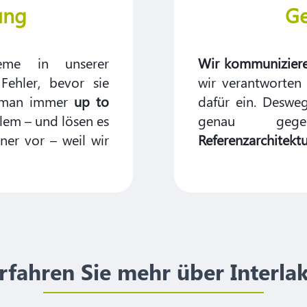
ung
Ge
me in unserer
Wir kommuniziere
ehler, bevor sie
wir verantworten
st man immer
up to
dafür ein. Deswe
blem – und lösen es
genau gege
tner vor – weil wir
Referenzarchitekt
rfahren Sie mehr über Interla