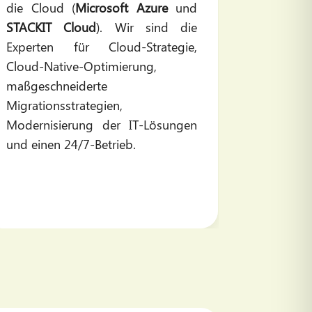
die Cloud (
Microsoft Azure
und
umfass
STACKIT Cloud
). Wir sind die
sichere 
Experten für Cloud-Strategie,
Cloud, 
Cloud-Native-Optimierung,
der Sys
maßgeschneiderte
die-Uhr-
Migrationsstrategien,
SLAs und
Modernisierung der IT-Lösungen
Verfügb
und einen 24/7-Betrieb.
komplex