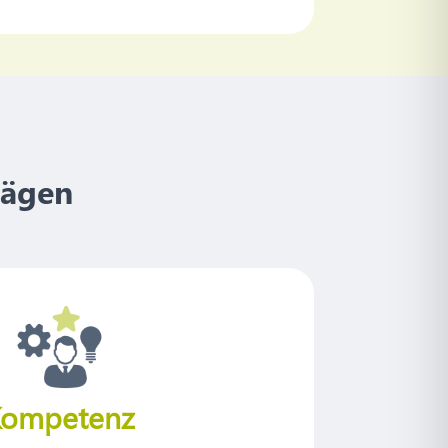
rägen
Kompetenz