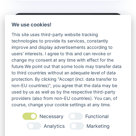
We use cookies!
This site uses third-party website tracking
technologies to provide its services, constantly
improve and display advertisements according to
users' interests. I agree to this and can revoke or
change my consent at any time with effect for the
future.We point out that some tools may transfer data
to third countries without an adequate level of data
protection. By clicking "Accept (incl. data transfer to
non-EU countries)", you agree that the data may be
used by us as well as by the respective third-party
providers (also from non-EU countries). You can, of
course, change your cookie settings at any time.
Self-Hosting erlebt ein Revival – aber ist es wirklich
Necessary
Functional
die richtige Lösung für euch?
Juli 7, 2026
Analytics
Marketing
Self-Hosting ist zurück. Zumindest scheint es